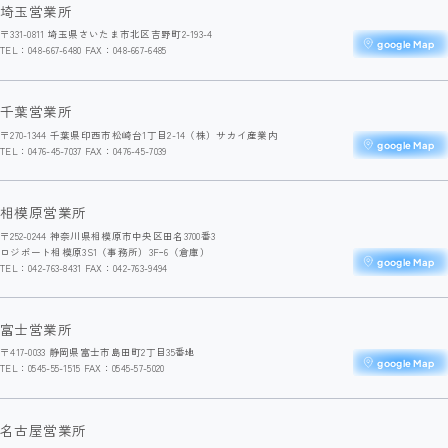
埼玉営業所
〒331-0811 埼玉県さいたま市北区吉野町2-193-4
google Map
TEL：048-667-6480 FAX：048-667-6485
千葉営業所
〒270-1344 千葉県印西市松崎台1丁目2-14（株）サカイ産業内
google Map
TEL：0476-45-7037 FAX：0476-45-7039
相模原営業所
〒252-0244 神奈川県相模原市中央区田名3700番3
ロジポート相模原3S1（事務所）3Fｰ6（倉庫）
google Map
TEL：042-763-8431 FAX：042-763-9494
富士営業所
〒417-0033 静岡県富士市島田町2丁目35番地
google Map
TEL：0545-55-1515 FAX：0545-57-5020
名古屋営業所