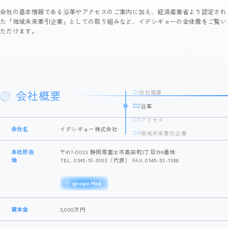
会社の基本情報である沿革やアクセスのご案内に加え、経済産業省より認定され
た「地域未来牽引企業」としての取り組みなど、イデシギョーの全体像をご覧い
ただけます。
会社概要
会社概要
01
沿革
02
アクセス
03
会社名
イデシギョー株式会社
地域未来牽引企業
04
本社所在
〒417-0033 静岡県富士市島田町2丁目198番地
地
TEL. 0545-51-1003（代表） FAX. 0545-53-1388
google Map
資本金
5,000万円