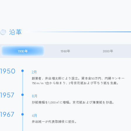
沿革
1950年
1980年
2000年
1950
2月
創業者、井出増太郎により設立。資本金50万円、円網ヤンキー
750m/m 1台から始まり、2号京花紙および平ちり紙を生産。
1957
8月
抄紙機幅を1,000㎡に増幅。京花紙および薄葉紙を抄造。
1967
4月
井出純一が代表取締役に就任。