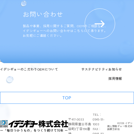
お問い合わせ
製品や事業、採用に関するご質問、OEMのご相談など、
イデシギョーへのお問い合わせはこちらにて承ります。
お気軽にご連絡ください。
製品情報
研究開発と品質への取り組み
企業情報
よくある質問
イデシギョーのこだわり
OEMについて
サステナビリティ
お知らせ
採用情報
TOP
TEL：
〒417-0033
0545-51-
静岡県富士市島
1003
©
2026
イデシ
個人情報
ギョー株式会
田町2丁目198番
FAX：
保護方針
社
地
0545-53-