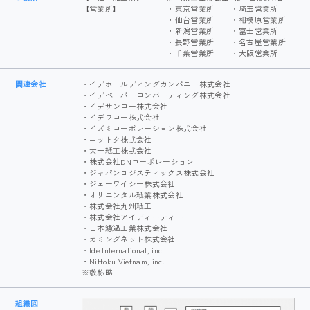
【営業所】
・東京営業所
・埼玉営業所
・仙台営業所
・相模原営業所
・新潟営業所
・富士営業所
・長野営業所
・名古屋営業所
・千葉営業所
・大阪営業所
関連会社
・イデホールディングカンパニー株式会社
・イデペーパーコンバーティング株式会社
・イデサンコー株式会社
・イデワコー株式会社
・イズミコーポレーション株式会社
・ニットク株式会社
・大一紙工株式会社
・株式会社DNコーポレーション
・ジャパンロジスティックス株式会社
・ジェーワイシー株式会社
・オリエンタル紙業株式会社
・株式会社九州紙工
・株式会社アイディーティー
・日本濾過工業株式会社
・カミングネット株式会社
・Ide International, inc.
・Nittoku Vietnam, inc.
※敬称略
組織図