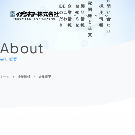
究
IDE
企
お
製
採
問
開
のこ
業
知
品
用
い
発
だわ
情
ら
情
情
合
と
り
報
せ
報
報
わ
品
せ
質
About
会社概要
ホーム
企業情報
会社概要
navigate_next
navigate_next