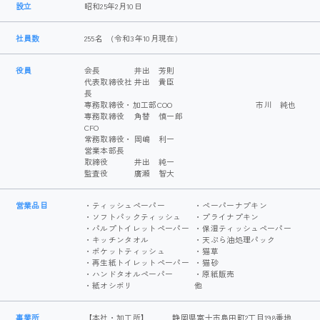
設立
昭和25年2月10日
社員数
255名 (令和3年10月現在)
役員
会長
井出 芳則
代表取締役社
井出 貴臣
長
専務取締役・加工部COO 市川 純也
専務取締役
角替 慎一郎
CFO
常務取締役・
岡嶋 利一
営業本部長
取締役
井出 純一
監査役
廣瀬 智大
営業品目
・ティッシュペーパー
・ペーパーナプキン
・ソフトパックティッシュ
・プライナプキン
・パルプトイレットペーパー
・保湿ティッシュペーパー
・キッチンタオル
・天ぷら油処理パック
・ポケットティッシュ
・猫草
・再生紙トイレットペーパー
・猫砂
・ハンドタオルペーパー
・原紙販売
・紙オシボリ
他
事業所
【本社・加工所】
静岡県富士市島田町2丁目198番地