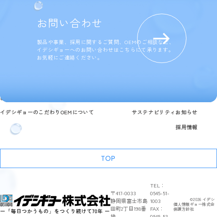
お問い合わせ
製品や事業、採用に関するご質問、OEMのご相談など、
イデシギョーへのお問い合わせはこちらにて承ります。
お気軽にご連絡ください。
製品情報
研究開発と品質への取り組み
企業情報
よくある質問
イデシギョーのこだわり
OEMについて
サステナビリティ
お知らせ
採用情報
TOP
TEL：
〒417-0033
0545-51-
静岡県富士市島
1003
©
2026
イデシ
個人情報
ギョー株式会
田町2丁目198番
FAX：
保護方針
社
地
0545-53-