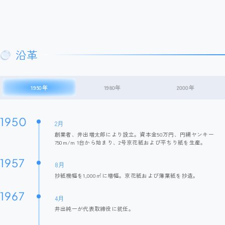
沿革
1950年
1980年
2000年
1950
2月
創業者、井出増太郎により設立。資本金50万円、円網ヤンキー
750m/m 1台から始まり、2号京花紙および平ちり紙を生産。
1957
8月
抄紙機幅を1,000㎡に増幅。京花紙および薄葉紙を抄造。
1967
4月
井出純一が代表取締役に就任。