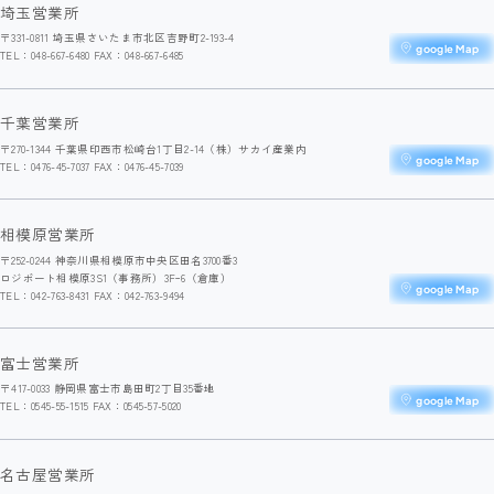
埼玉営業所
〒331-0811 埼玉県さいたま市北区吉野町2-193-4
google Map
TEL：048-667-6480 FAX：048-667-6485
千葉営業所
〒270-1344 千葉県印西市松崎台1丁目2-14（株）サカイ産業内
google Map
TEL：0476-45-7037 FAX：0476-45-7039
相模原営業所
〒252-0244 神奈川県相模原市中央区田名3700番3
ロジポート相模原3S1（事務所）3Fｰ6（倉庫）
google Map
TEL：042-763-8431 FAX：042-763-9494
富士営業所
〒417-0033 静岡県富士市島田町2丁目35番地
google Map
TEL：0545-55-1515 FAX：0545-57-5020
名古屋営業所