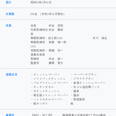
設立
昭和25年2月10日
社員数
255名 (令和3年10月現在)
役員
会長
井出 芳則
代表取締役社
井出 貴臣
長
専務取締役・加工部COO 市川 純也
専務取締役
角替 慎一郎
CFO
常務取締役・
岡嶋 利一
営業本部長
取締役
井出 純一
監査役
廣瀬 智大
営業品目
・ティッシュペーパー
・ペーパーナプキン
・ソフトパックティッシュ
・プライナプキン
・パルプトイレットペーパー
・保湿ティッシュペーパー
・キッチンタオル
・天ぷら油処理パック
・ポケットティッシュ
・猫草
・再生紙トイレットペーパー
・猫砂
・ハンドタオルペーパー
・原紙販売
・紙オシボリ
他
事業所
【本社・加工所】
静岡県富士市島田町2丁目198番地