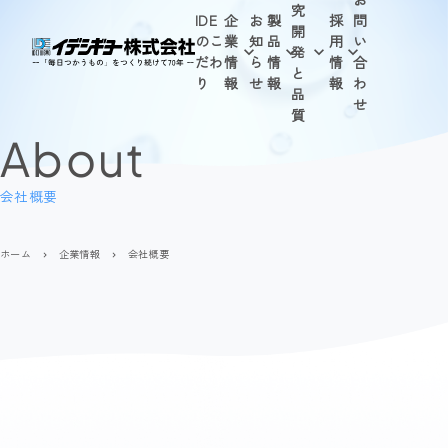
究
IDE
企
お
製
採
問
開
のこ
業
知
品
用
い
発
だわ
情
ら
情
情
合
と
り
報
せ
報
報
わ
品
せ
質
About
会社概要
ホーム
企業情報
会社概要
navigate_next
navigate_next