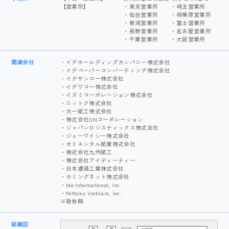
【営業所】
・東京営業所
・埼玉営業所
・仙台営業所
・相模原営業所
・新潟営業所
・富士営業所
・長野営業所
・名古屋営業所
・千葉営業所
・大阪営業所
関連会社
・イデホールディングカンパニー株式会社
・イデペーパーコンバーティング株式会社
・イデサンコー株式会社
・イデワコー株式会社
・イズミコーポレーション株式会社
・ニットク株式会社
・大一紙工株式会社
・株式会社DNコーポレーション
・ジャパンロジスティックス株式会社
・ジェーワイシー株式会社
・オリエンタル紙業株式会社
・株式会社九州紙工
・株式会社アイディーティー
・日本濾過工業株式会社
・カミングネット株式会社
・Ide International, inc.
・Nittoku Vietnam, inc.
※敬称略
組織図