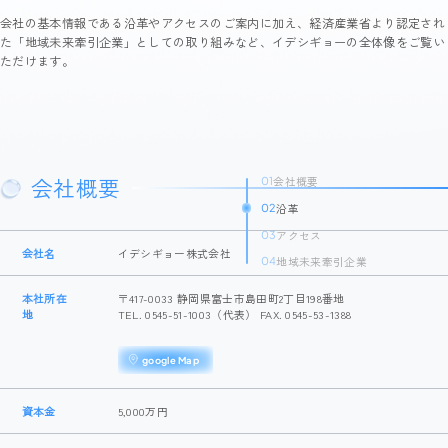
会社の基本情報である沿革やアクセスのご案内に加え、経済産業省より認定され
た「地域未来牽引企業」としての取り組みなど、イデシギョーの全体像をご覧い
ただけます。
会社概要
会社概要
01
沿革
02
アクセス
03
会社名
イデシギョー株式会社
地域未来牽引企業
04
本社所在
〒417-0033 静岡県富士市島田町2丁目198番地
地
TEL. 0545-51-1003（代表） FAX. 0545-53-1388
google Map
資本金
5,000万円