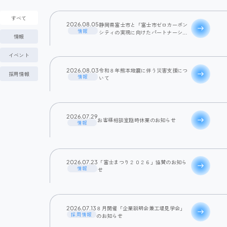
すべて
静岡県富士市と「富士市ゼロカーボン
2026.08.05
east
情報
シティの実現に向けたパートナーシッ
情報
プ協定」を締結いたしました
イベント
令和８年熊本地震に伴う災害支援につ
2026.08.03
採用情報
east
情報
いて
2026.07.29
お客様相談室臨時休業のお知らせ
east
情報
「富士まつり２０２６」協賛のお知ら
2026.07.23
east
情報
せ
８月開催「企業説明会兼工場見学会」
2026.07.13
east
採用情報
のお知らせ