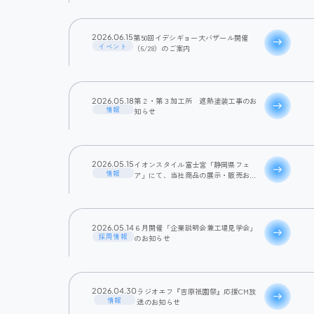
第50回イデシギョー大バザール開催
2026.06.15
east
イベント
（6/28）のご案内
第２・第３加工所 遮熱塗装工事のお
2026.05.18
east
情報
知らせ
イオンスタイル富士宮「静岡県フェ
2026.05.15
east
情報
ア」にて、当社商品の展示・販売およ
び「触り心地くらべ」を実施いたしま
す！
６月開催「企業説明会兼工場見学会」
2026.05.14
east
採用情報
のお知らせ
ラジオエフ『吉原祇園祭』応援CM放
2026.04.30
east
情報
送のお知らせ