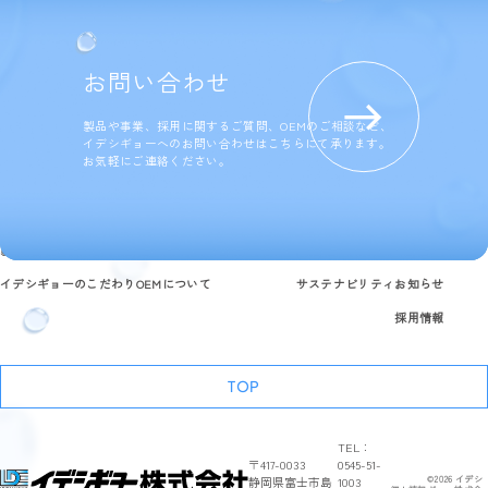
お問い合わせ
製品や事業、採用に関するご質問、OEMのご相談など、
イデシギョーへのお問い合わせはこちらにて承ります。
お気軽にご連絡ください。
製品情報
研究開発と品質への取り組み
企業情報
よくある質問
イデシギョーのこだわり
OEMについて
サステナビリティ
お知らせ
採用情報
TOP
TEL：
〒417-0033
0545-51-
静岡県富士市島
1003
©
2026
イデシ