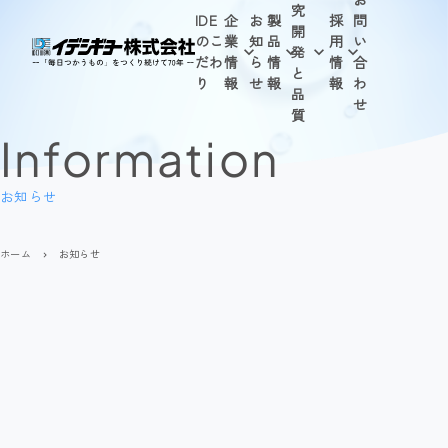
究
IDE
企
お
製
採
問
開
のこ
業
知
品
用
い
発
だわ
情
ら
情
情
合
と
り
報
せ
報
報
わ
品
せ
質
Information
お知らせ
ホーム
お知らせ
navigate_next