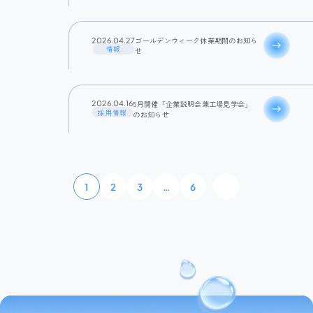
ゴールデンウィーク休業期間のお知ら
2026.04.27
east
情報
せ
5月開催「企業説明会兼工場見学会」
2026.04.16
east
採用情報
のお知らせ
1
2
3
…
6
arrow_for
d