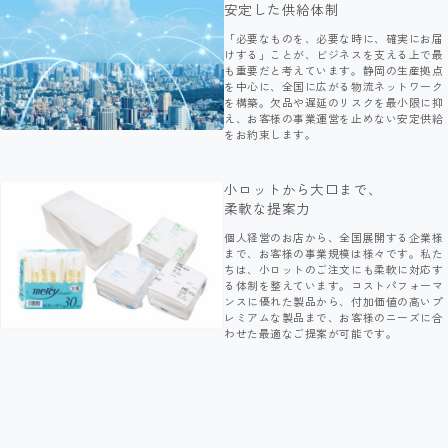
安定した供給体制
「必要なものを、必要な時に、確実にお届
けする」ことが、ビジネスを支える上で最
も重要だと考えています。静岡の生産拠点
を中心に、全国に広がる物流ネットワーク
を構築。欠品や遅延のリスクを最小限に抑
え、お客様の事業運営を止めない安定供給
をお約束します。
小ロットから大口まで、
柔軟な提案力
個人経営のお店から、全国展開する企業様
まで、お客様の事業規模は様々です。私た
ちは、小ロットのご注文にも柔軟に対応す
る体制を整えています。コストパフォーマ
ンスに優れた製品から、付加価値の高いプ
レミアムな製品まで、お客様のニーズに合
わせた最適なご提案が可能です。