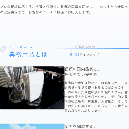
プロの現場に応える、品質と信頼性。長年の実績を活かし、小ロットから全国へ
の安定供給まで、お客様のニーズに的確にお応えします。
イデシギョーの
製品の特徴
01
業務用品とは
ラインナップ
02
信頼の国内品質と、
揺るぎない安全性
飲食店や宿泊施設など、お客様にサービス
を提供する場で使われるものだからこそ、
その品質と安全性は決して譲れません。富
士山の清らかな天然水を使い、衛生的な国
内自社工場で一貫生産。お客様が、そして
その先のお客様が、心から安心して使える
製品だけをお届けします。
全国を網羅する、