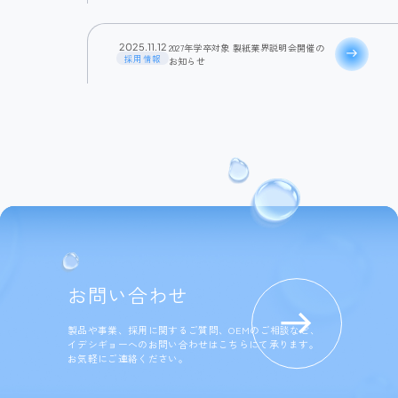
2027年学卒対象 製紙業界説明会開催の
2025.11.12
east
採用情報
お知らせ
お問い合わせ
製品や事業、採用に関するご質問、OEMのご相談など、
イデシギョーへのお問い合わせはこちらにて承ります。
お気軽にご連絡ください。