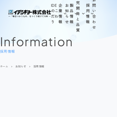
究
IDE
企
お
製
採
問
開
のこ
業
知
品
用
い
発
だわ
情
ら
情
情
合
と
り
報
せ
報
報
わ
品
せ
質
Information
採用情報
ホーム
お知らせ
採用情報
navigate_next
navigate_next