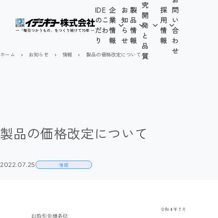
究
IDE
企
お
製
採
問
開
のこ
業
知
品
用
い
発
だわ
情
ら
情
情
合
と
り
報
せ
報
報
わ
品
せ
ホーム
お知らせ
情報
製品の価格改定について
質
navigate_next
navigate_next
navigate_next
製品の価格改定について
2022.07.25
情報