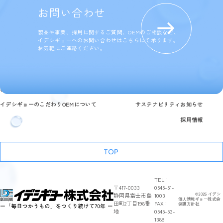
お問い合わせ
製品や事業、採用に関するご質問、OEMのご相談など、
イデシギョーへのお問い合わせはこちらにて承ります。
お気軽にご連絡ください。
製品情報
研究開発と品質への取り組み
企業情報
よくある質問
イデシギョーのこだわり
OEMについて
サステナビリティ
お知らせ
採用情報
TOP
TEL：
〒417-0033
0545-51-
静岡県富士市島
1003
©
2026
イデシ
個人情報
ギョー株式会
田町2丁目198番
FAX：
保護方針
社
地
0545-53-
1388