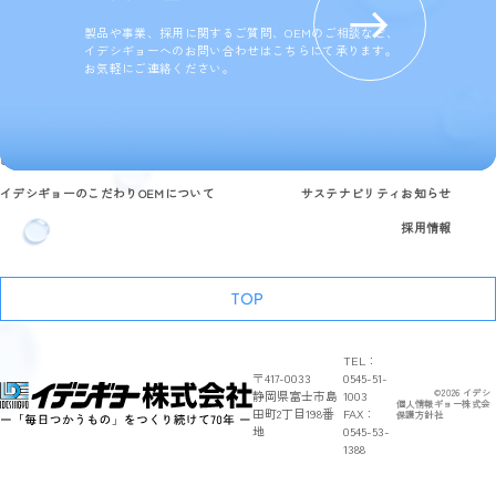
製品や事業、採用に関するご質問、OEMのご相談など、
イデシギョーへのお問い合わせはこちらにて承ります。
お気軽にご連絡ください。
製品情報
研究開発と品質への取り組み
企業情報
よくある質問
イデシギョーのこだわり
OEMについて
サステナビリティ
お知らせ
採用情報
TOP
TEL：
〒417-0033
0545-51-
静岡県富士市島
1003
©
2026
イデシ
個人情報
ギョー株式会
田町2丁目198番
FAX：
保護方針
社
地
0545-53-
1388