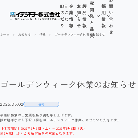
究
IDE
企
お
製
採
問
開
のこ
業
知
品
用
い
発
だわ
情
ら
情
情
合
と
り
報
せ
報
報
わ
品
せ
ホーム
お知らせ
情報
ゴールデンウィーク休業のお知らせ
質
navigate_next
navigate_next
navigate_next
ゴールデンウィーク休業のお知らせ
2025.05.02
情報
平素は格別のご愛顧を賜り御礼申し上げます。
誠に勝手ながら下記日程をゴールデンウィーク休業とさせていただきます。
【休業期間】2025年5月3日（土）～ 2025年5月6日（火）
※5月7日（水）から通常通りの営業となります。