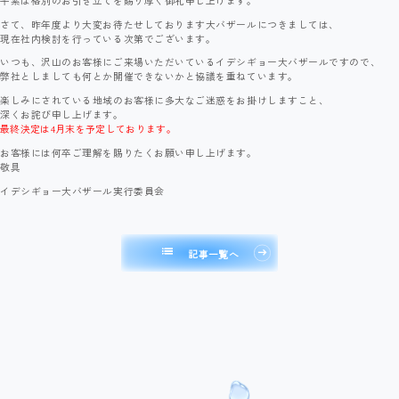
さて、昨年度より大変お待たせしております大バザールにつきましては、
現在社内検討を行っている次第でございます。
いつも、沢山のお客様にご来場いただいているイデシギョー大バザールですので、
弊社としましても何とか開催できないかと協議を重ねています。
楽しみにされている地域のお客様に多大なご迷惑をお掛けしますこと、
深くお詫び申し上げます。
最終決定は4月末を予定しております。
お客様には何卒ご理解を賜りたくお願い申し上げます。
敬具
イデシギョー大バザール実行委員会
list
記事一覧へ