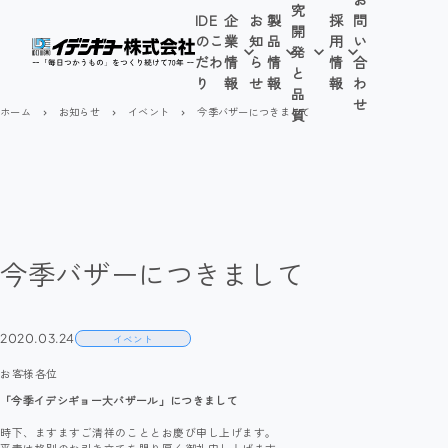
究
IDE
企
お
製
採
問
開
のこ
業
知
品
用
い
発
だわ
情
ら
情
情
合
と
り
報
せ
報
報
わ
品
せ
ホーム
お知らせ
イベント
今季バザーにつきまして
質
navigate_next
navigate_next
navigate_next
今季バザーにつきまして
2020.03.24
イベント
お客様各位
「今季イデシギョー大バザール」につきまして
時下、ますますご清祥のこととお慶び申し上げます。
平素は格別のお引き立てを賜り厚く御礼申し上げます。