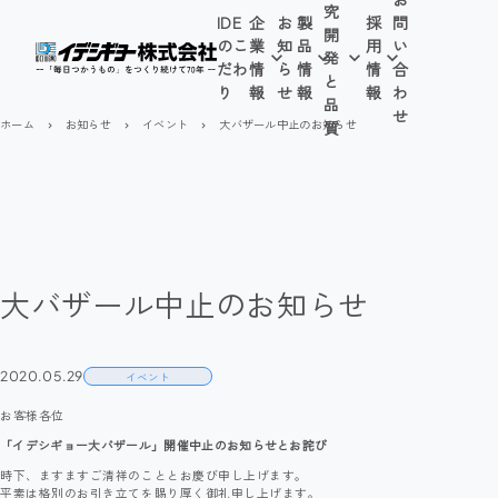
究
IDE
企
お
製
採
問
開
のこ
業
知
品
用
い
発
だわ
情
ら
情
情
合
と
り
報
せ
報
報
わ
品
せ
ホーム
お知らせ
イベント
大バザール中止のお知らせ
質
navigate_next
navigate_next
navigate_next
大バザール中止のお知らせ
2020.05.29
イベント
お客様各位
「イデシギョー大バザール」開催中止のお知らせとお詫び
時下、ますますご清祥のこととお慶び申し上げます。
平素は格別のお引き立てを賜り厚く御礼申し上げます。