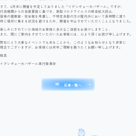
さて、6月末に開催を予定しておりました「イデシギョー大バザール」ですが、
行政機関からの自粛要請に基づき、新型コロナウイルスの感染拡大防止、
皆様の健康面・安全面を考慮し、不特定多数の方が屋内外において長時間に渡り
同じ場所に集まる状況を避けるため、開催を中止させていただくこととなりました。
楽しみにされていた地域のお客様に多大なご迷惑をお掛けしますこと、
また、既にご案内をさせていただいたお客様には、心より深くお詫び申し上げます。
弊社にとり大事なイベントでもあることから、このようなお知らせとなり非常に
残念でございますが、お客様には何卒ご理解を賜りたくお願い申し上げます。
敬具
イデシギョー大バザール実行委員会
list
記事一覧へ