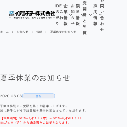
究
IDE
企
お
製
採
問
開
のこ
業
知
品
用
い
発
だわ
情
ら
情
情
合
と
り
報
せ
報
報
わ
品
せ
ホーム
お知らせ
情報
夏季休業のお知らせ
質
navigate_next
navigate_next
navigate_next
夏季休業のお知らせ
2020.08.08
情報
平素は格別のご愛顧を賜り御礼申し上げます。
誠に勝手ながら下記日程を夏季休業とさせていただきます。
【休業期間】2019年8月13日（木）～ 2019年8月16日（日）
※8月17日（月）から通常通りの営業となります。