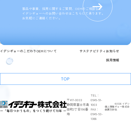
製品や事業、採用に関するご質問、OEMのご相談など、
イデシギョーへのお問い合わせはこちらにて承ります。
お気軽にご連絡ください。
製品情報
研究開発と品質への取り組み
企業情報
よくある質問
イデシギョーのこだわり
OEMについて
サステナビリティ
お知らせ
採用情報
TOP
TEL：
〒417-0033
0545-51-
静岡県富士市島
1003
©
2026
イデシ
個人情報
ギョー株式会
田町2丁目198番
FAX：
保護方針
社
地
0545-53-
1388